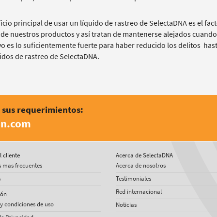
icio principal de usar un líquido de rastreo de SelectaDNA es el fa
a de nuestros productos y así tratan de mantenerse alejados cuando 
vo es lo suficientemente fuerte para haber reducido los delitos ha
uidos de rastreo de SelectaDNA.
e sus requerimientos:
in.com
l cliente
Acerca de SelectaDNA
 mas frecuentes
Acerca de nosotros
s
Testimoniales
Red internacional
ión
y condiciones de uso
Noticias