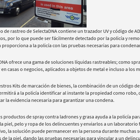
ido de rastreo de SelectaDNA contiene un trazador UV y código de A
os, por lo que puede ser fácilmente detectado por la policía y rem
 proporciona a la policía con las pruebas necesarias para condenar
DNA ofrece una gama de soluciones líquidas rastreables; como spray,
 en casas o negocios, aplicados a objetos de metal e incluso a los 
stros Kits de marcación de bienes, la combinación de un código de
rmitirá a la policía identificar al instante la propiedad como robo,
tar la evidencia necesaria para garantizar una condena.
s productos de spray contra ladrones y grasa ayuda a la policía pa
a piel, pelo y ropa de los delincuentes y enviarlos a un laboratorio 
ivo, la solución puede permanecer en la persona durante muchas sem
 de la piel, dando las pruebas necesarias para vincular a un delincu