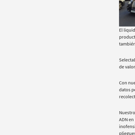
El liqu
product
también
Selecta
de valor
Con nue
datos pe
recolec
Nuestro
ADN en l
inofens
pliegues