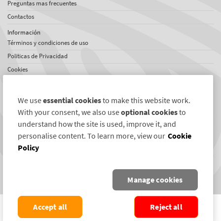
Preguntas mas frecuentes
Contactos
Información
Términos y condiciones de uso
Politicas de Privacidad
Cookies
Mapa del sitio
Acerca de SelectaDNA
We use
essential cookies
to make this website work.
Acerca de nosotros
With your consent, we also use
optional cookies
to
Testimoniales
understand how the site is used, improve it, and
personalise content. To learn more, view our
Cookie
Red internacional
Policy
Noticias
Conectese con nosotros
Manage cookies
COPYRIGHT ©2004-2026 SELECTAMARK SECURITY SYSTEMS PLC. ALL RIGHTS
Accept all
Reject all
RESERVED.