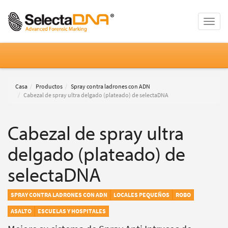
Toggle
naviga
Casa
Productos
Spray contra ladrones con ADN
Cabezal de spray ultra delgado (plateado) de selectaDNA
Cabezal de spray ultra
delgado (plateado) de
selectaDNA
SPRAY CONTRA LADRONES CON ADN
LOCALES PEQUEÑOS
ROBO
ASALTO
ESCUELAS Y HOSPITALES